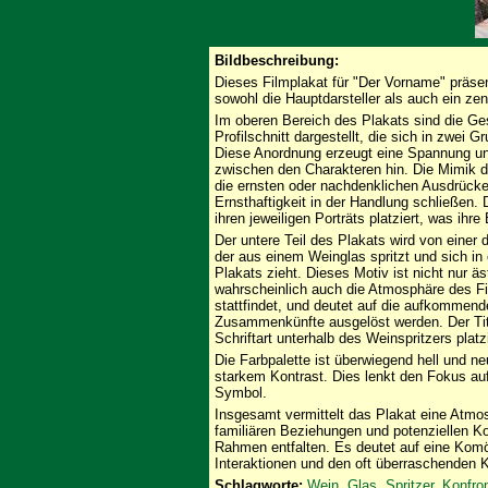
Bildbeschreibung:
Dieses Filmplakat für "Der Vorname" präsen
sowohl die Hauptdarsteller als auch ein ze
Im oberen Bereich des Plakats sind die Ges
Profilschnitt dargestellt, die sich in zwei
Diese Anordnung erzeugt eine Spannung und
zwischen den Charakteren hin. Die Mimik de
die ernsten oder nachdenklichen Ausdrücke
Ernsthaftigkeit in der Handlung schließen.
ihren jeweiligen Porträts platziert, was ihr
Der untere Teil des Plakats wird von einer
der aus einem Weinglas spritzt und sich in
Plakats zieht. Dieses Motiv ist nicht nur ä
wahrscheinlich auch die Atmosphäre des Fil
stattfindet, und deutet auf die aufkommend
Zusammenkünfte ausgelöst werden. Der Tit
Schriftart unterhalb des Weinspritzers platz
Die Farbpalette ist überwiegend hell und ne
starkem Kontrast. Dies lenkt den Fokus auf
Symbol.
Insgesamt vermittelt das Plakat eine Atmos
familiären Beziehungen und potenziellen Ko
Rahmen entfalten. Es deutet auf eine Komö
Interaktionen und den oft überraschenden 
Schlagworte:
Wein
,
Glas
,
Spritzer
,
Konfron