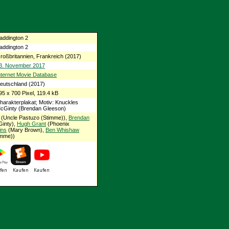
addington 2
addington 2
roßbritannien, Frankreich (2017)
3. November 2017
nternet Movie Database
eutschland (2017)
95 x 700 Pixel, 119.4 kB
harakterplakat; Motiv: Knuckles
cGinty (Brendan Gleeson)
(Uncle Pastuzo (Stimme)),
Brendan
inty),
Hugh Grant
(Phoenix
ins
(Mary Brown),
Ben Whishaw
imme))