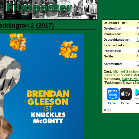
Deutscher Titel:
P
addington 2 (2017)
Originaltitel:
P
Produktion:
G
Deutschlandstart:
2
Externe Links:
I
Poster aus:
D
Größe:
4
C
Kommentar:
M
Cast:
Michael Gambon
Gleeson
(Knuckles McG
Buchanan),
Sally Hawk
(Paddington Brown (St