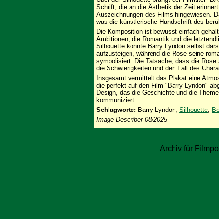
Schrift, die an die Ästhetik der Zeit erinn
Auszeichnungen des Films hingewiesen. D
was die künstlerische Handschrift des ber
Die Komposition ist bewusst einfach gehal
Ambitionen, die Romantik und die letztendl
Silhouette könnte Barry Lyndon selbst darst
aufzusteigen, während die Rose seine rom
symbolisiert. Die Tatsache, dass die Rose 
die Schwierigkeiten und den Fall des Chara
Insgesamt vermittelt das Plakat eine Atmos
die perfekt auf den Film "Barry Lyndon" abg
Design, das die Geschichte und die Themen
kommuniziert.
Schlagworte:
Barry Lyndon,
Silhouette
,
Be
Image Describer 08/2025
Archiv für Filmpo