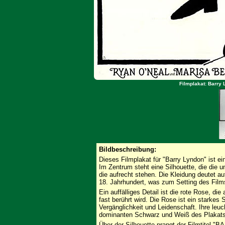
Filmplakat: Barry
Bildbeschreibung:
Dieses Filmplakat für "Barry Lyndon" ist 
Im Zentrum steht eine Silhouette, die die u
die aufrecht stehen. Die Kleidung deutet au
18. Jahrhundert, was zum Setting des Film
Ein auffälliges Detail ist die rote Rose, di
fast berührt wird. Die Rose ist ein starkes
Vergänglichkeit und Leidenschaft. Ihre leu
dominanten Schwarz und Weiß des Plakats u
Über der Silhouette prangt der Filmtitel