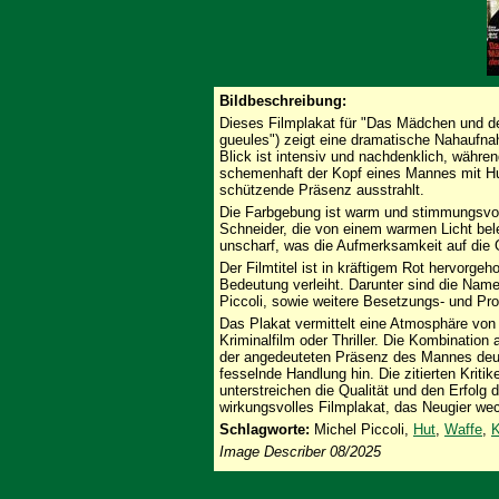
Bildbeschreibung:
Dieses Filmplakat für "Das Mädchen und de
gueules") zeigt eine dramatische Nahaufna
Blick ist intensiv und nachdenklich, während
schemenhaft der Kopf eines Mannes mit Hu
schützende Präsenz ausstrahlt.
Die Farbgebung ist warm und stimmungsvol
Schneider, die von einem warmen Licht bele
unscharf, was die Aufmerksamkeit auf die G
Der Filmtitel ist in kräftigem Rot hervorge
Bedeutung verleiht. Darunter sind die Nam
Piccoli, sowie weitere Besetzungs- und Pro
Das Plakat vermittelt eine Atmosphäre von 
Kriminalfilm oder Thriller. Die Kombination
der angedeuteten Präsenz des Mannes deut
fesselnde Handlung hin. Die zitierten Kr
unterstreichen die Qualität und den Erfolg 
wirkungsvolles Filmplakat, das Neugier we
Schlagworte:
Michel Piccoli,
Hut
,
Waffe
,
K
Image Describer 08/2025