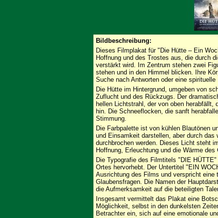
Bildbeschreibung:
Dieses Filmplakat für "Die Hütte – Ein Woc
Hoffnung und des Trostes aus, die durch d
verstärkt wird. Im Zentrum stehen zwei Fig
stehen und in den Himmel blicken. Ihre Kör
Suche nach Antworten oder eine spirituelle 
Die Hütte im Hintergrund, umgeben von sc
Zuflucht und des Rückzugs. Der dramatis
hellen Lichtstrahl, der von oben herabfällt,
hin. Die Schneeflocken, die sanft herabfall
Stimmung.
Die Farbpalette ist von kühlen Blautönen un
und Einsamkeit darstellen, aber durch das 
durchbrochen werden. Dieses Licht steht im
Hoffnung, Erleuchtung und die Wärme des
Die Typografie des Filmtitels "DIE HÜTTE" 
Ortes hervorhebt. Der Untertitel "EIN W
Ausrichtung des Films und verspricht eine 
Glaubensfragen. Die Namen der Hauptdarste
die Aufmerksamkeit auf die beteiligten Tale
Insgesamt vermittelt das Plakat eine Botsc
Möglichkeit, selbst in den dunkelsten Zeite
Betrachter ein, sich auf eine emotionale un