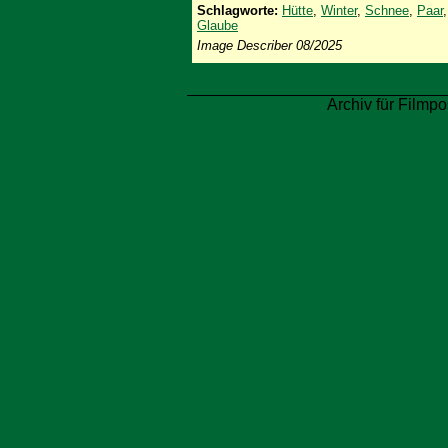
Schlagworte:
Hütte
,
Winter
,
Schnee
,
Paar
Glaube
Image Describer 08/2025
Archiv für Filmpo