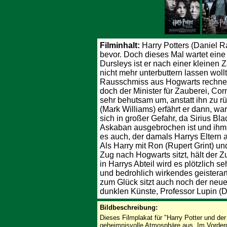
Filminhalt:
Harry Potters (Daniel Ra
bevor. Doch dieses Mal wartet eine
Dursleys ist er nach einer kleinen 
nicht mehr unterbuttern lassen woll
Rausschmiss aus Hogwarts rechnen,
doch der Minister für Zauberei, Cor
sehr behutsam um, anstatt ihn zu r
(Mark Williams) erfährt er dann, wa
sich in großer Gefahr, da Sirius B
Askaban ausgebrochen ist und ihm 
es auch, der damals Harrys Eltern a
Als Harry mit Ron (Rupert Grint) 
Zug nach Hogwarts sitzt, hält der Z
in Harrys Abteil wird es plötzlich se
und bedrohlich wirkendes geisterar
zum Glück sitzt auch noch der neue
dunklen Künste, Professor Lupin (Da
Bildbeschreibung:
Dieses Filmplakat für "Harry Potter und de
geheimnisvolle Atmosphäre aus. Im Vordergr