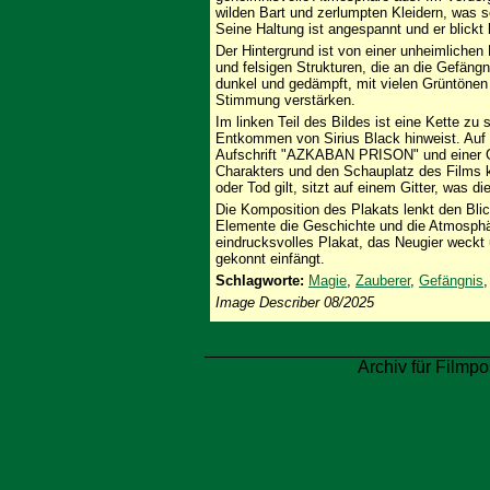
wilden Bart und zerlumpten Kleidern, was s
Seine Haltung ist angespannt und er blickt 
Der Hintergrund ist von einer unheimliche
und felsigen Strukturen, die an die Gefängn
dunkel und gedämpft, mit vielen Grüntönen 
Stimmung verstärken.
Im linken Teil des Bildes ist eine Kette zu
Entkommen von Sirius Black hinweist. Auf d
Aufschrift "AZKABAN PRISON" und einer G
Charakters und den Schauplatz des Films kl
oder Tod gilt, sitzt auf einem Gitter, was d
Die Komposition des Plakats lenkt den Bli
Elemente die Geschichte und die Atmosphäre
eindrucksvolles Plakat, das Neugier weckt 
gekonnt einfängt.
Schlagworte:
Magie
,
Zauberer
,
Gefängnis
Image Describer 08/2025
Archiv für Filmpo