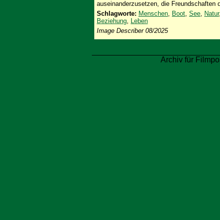
auseinanderzusetzen, die Freundschaften d
Schlagworte:
Menschen
,
Boot
,
See
,
Natur
Beziehung
,
Leben
Image Describer 08/2025
Archiv für Filmpo