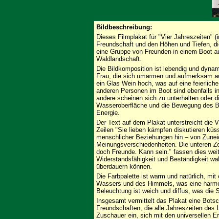
Bildbeschreibung:
Dieses Filmplakat für "Vier Jahreszeiten" (i
Freundschaft und den Höhen und Tiefen, die 
eine Gruppe von Freunden in einem Boot a
Waldlandschaft.
Die Bildkomposition ist lebendig und dyna
Frau, die sich umarmen und aufmerksam au
ein Glas Wein hoch, was auf eine feierlic
anderen Personen im Boot sind ebenfalls in 
andere scheinen sich zu unterhalten oder d
Wasseroberfläche und die Bewegung des Bo
Energie.
Der Text auf dem Plakat unterstreicht die V
Zeilen "Sie lieben kämpfen diskutieren küs
menschlicher Beziehungen hin – von Zuneig
Meinungsverschiedenheiten. Die unteren Zei
doch Freunde. Kann sein." fassen dies we
Widerstandsfähigkeit und Beständigkeit wa
überdauern können.
Die Farbpalette ist warm und natürlich, mi
Wassers und des Himmels, was eine harmo
Beleuchtung ist weich und diffus, was die 
Insgesamt vermittelt das Plakat eine Bots
Freundschaften, die alle Jahreszeiten des
Zuschauer ein, sich mit den universellen E