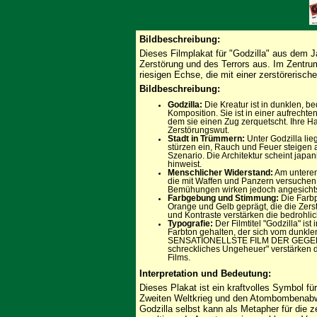
Bildbeschreibung:
Dieses Filmplakat für "Godzilla" aus dem J
Zerstörung und des Terrors aus. Im Zentrum
riesigen Echse, die mit einer zerstörerischen
Bildbeschreibung:
Godzilla:
Die Kreatur ist in dunklen, b
Komposition. Sie ist in einer aufrechte
dem sie einen Zug zerquetscht. Ihre H
Zerstörungswut.
Stadt in Trümmern:
Unter Godzilla li
stürzen ein, Rauch und Feuer steigen 
Szenario. Die Architektur scheint japan
hinweist.
Menschlicher Widerstand:
Am unteren
die mit Waffen und Panzern versuchen,
Bemühungen wirken jedoch angesichts 
Farbgebung und Stimmung:
Die Farbp
Orange und Gelb geprägt, die die Zers
und Kontraste verstärken die bedrohl
Typografie:
Der Filmtitel "Godzilla" is
Farbton gehalten, der sich vom dunkle
SENSATIONELLSTE FILM DER GEGENW
schreckliches Ungeheuer" verstärken
Films.
Interpretation und Bedeutung:
Dieses Plakat ist ein kraftvolles Symbol 
Zweiten Weltkrieg und den Atombombenabwü
Godzilla selbst kann als Metapher für die 