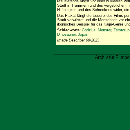
resultierende Angst vor einer nuklearen Vern
Stadt in Trümmern und des vergeblichen me
Hilflosigkeit und des Schreckens wider, di
Das Plakat fängt die Essenz des Films per
Stadt verwüstet und die Menschheit vor eine
ikonisches Beispiel für das Kaiju-Genre und
Schlagworte:
Godzilla
,
Monster
,
Zerstörun
Dinosaurier
,
Japan
Image Describer 08/2025
Archiv für Filmpo