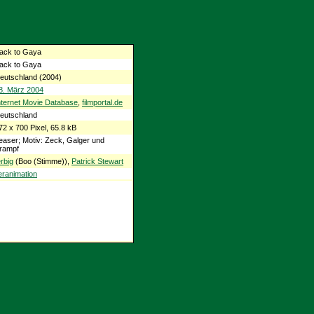
ack to Gaya
ack to Gaya
eutschland (2004)
8. März 2004
nternet Movie Database
,
filmportal.de
eutschland
72 x 700 Pixel, 65.8 kB
easer; Motiv: Zeck, Galger und
rampf
erbig
(Boo (Stimme)),
Patrick Stewart
ranimation