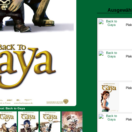
Ausgewähl
Plak
Plak
Plak
kat: Back to Gaya
Plak