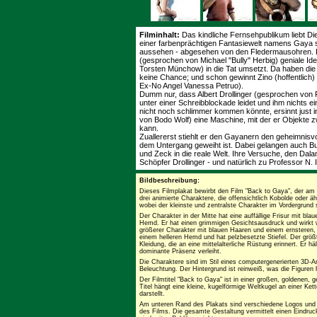
Filminhalt:
Das kindliche Fernsehpublikum liebt Die
einer farbenprächtigen Fantasiewelt namens Gaya sp
aussehen - abgesehen von den Fledermausohren. I
(gesprochen von Michael "Bully" Herbig) geniale Id
Torsten Münchow) in die Tat umsetzt. Da haben die
keine Chance; und schon gewinnt Zino (hoffentlich)
Ex-No Angel Vanessa Petruo).
Dumm nur, dass Albert Drollinger (gesprochen von F
unter einer Schreibblockade leidet und ihm nichts e
nicht noch schlimmer kommen könnte, ersinnt just 
von Bodo Wolf) eine Maschine, mit der er Objekte z
kann.
Zuallererst stiehlt er den Gayanern den geheimnisv
dem Untergang geweiht ist. Dabei gelangen auch Bu
und Zeck in die reale Welt. Ihre Versuche, den Dal
Schöpfer Drollinger - und natürlich zu Professor N. I
Bildbeschreibung:
Dieses Filmplakat bewirbt den Film "Back to Gaya", der am 
drei animierte Charaktere, die offensichtlich Kobolde oder ä
wobei der kleinste und zentralste Charakter im Vordergrund 
Der Charakter in der Mitte hat eine auffällige Frisur mit bl
Hemd. Er hat einen grimmigen Gesichtsausdruck und wirkt wi
größerer Charakter mit blauen Haaren und einem ernsteren,
einem helleren Hemd und hat pelzbesetzte Stiefel. Der größt
Kleidung, die an eine mittelalterliche Rüstung erinnert. Er 
dominante Präsenz verleiht.
Die Charaktere sind im Stil eines computergenerierten 3D-Ani
Beleuchtung. Der Hintergrund ist reinweiß, was die Figuren 
Der Filmtitel "Back to Gaya" ist in einer großen, goldenen,
Titel hängt eine kleine, kugelförmige Weltkugel an einer Ket
darstellt.
Am unteren Rand des Plakats sind verschiedene Logos und 
des Films. Die gesamte Gestaltung vermittelt einen Eindruck