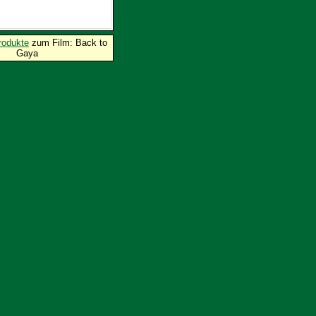
rodukte
zum Film: Back to
Gaya