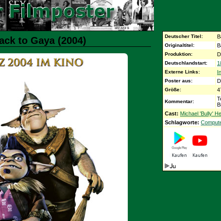
Deutscher Titel:
B
ack to Gaya (2004)
Originaltitel:
B
Produktion:
D
Deutschlandstart:
1
Externe Links:
I
Poster aus:
D
Größe:
4
T
Kommentar:
B
Cast:
Michael 'Bully' H
Schlagworte:
Compute