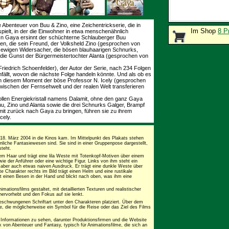
 Abenteuer von Buu & Zino, eine Zeichentrickserie, die in
Im Shop
8 P
ielt, in der die Einwohner in etwa menschenähnlich
n Gaya ersinnt der schüchterne Schlauberger Buu
een, die sein Freund, der Volksheld Zino (gesprochen von
 ewigen Widersacher, die bösen blauhaarigen Schnurks,
 die Gunst der Bürgermeistertochter Alanta (gesprochen von
riedrich Schoenfelder), der Autor der Serie, nach 234 Folgen
infällt, wovon die nächste Folge handeln könnte. Und als ob es
in diesem Moment der böse Professor N. Icely (gesprochen
wischen der Fernsehwelt und der realen Welt transferieren
ollen Energiekristall namens Dalamit, ohne den ganz Gaya
u, Zino und Alanta sowie die drei Schnurks Galger, Brampf
amit zurück nach Gaya zu bringen, führen sie zu ihrem
cely.
18. März 2004 in die Kinos kam. Im Mittelpunkt des Plakats stehen
hnliche Fantasiewesen sind. Sie sind in einer Gruppenpose dargestellt,
steht.
auem Haar und trägt eine lila Weste mit Totenkopf-Motiven über einem
e der Anführer oder eine wichtige Figur. Links von ihm steht ein
 aber auch etwas naiven Ausdruck. Er trägt eine dunkle Weste über
e Charakter rechts im Bild trägt einen Helm und eine rustikale
hält einen Besen in der Hand und blickt nach oben, was ihm eine
mationsfilms gestaltet, mit detaillierten Texturen und realistischer
hervorhebt und den Fokus auf sie lenkt.
 geschwungenen Schriftart unter den Charakteren platziert. Über dem
te, die möglicherweise ein Symbol für die Reise oder das Ziel des Films
Informationen zu sehen, darunter Produktionsfirmen und die Website
 von Abenteuer und Fantasy, typisch für Animationsfilme, die sich an