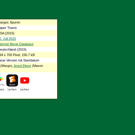
argos Spuren
aper Towns
SA (2015)
0. Juli 2015
nternet Movie Database
eutschland (2015)
94 x 700 Pixel, 156.7 kB
eue Version mit Startdatum
(Margo),
Ansel Elgort
(Mason