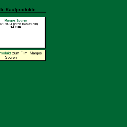
te Kaufprodukte
Margos Spuren
at Din A1 gerollt (60x84 cm)
14 EUR
Produkt
zum Film: Margos
Spuren