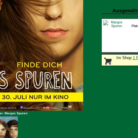
Ausgewähl
Plak
Im Shop
1 
er: Margos Spuren