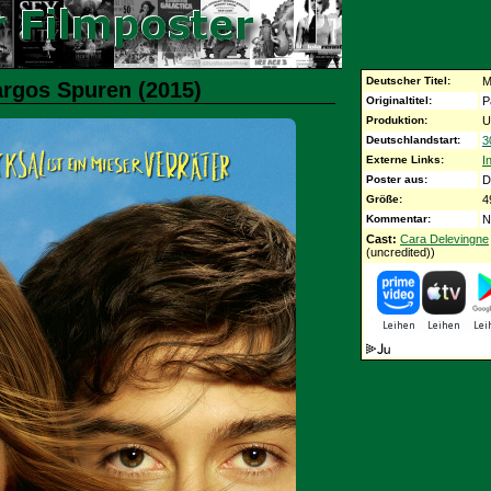
Deutscher Titel:
M
argos Spuren (2015)
Originaltitel:
P
Produktion:
U
Deutschlandstart:
3
Externe Links:
I
Poster aus:
D
Größe:
4
Kommentar:
N
Cast:
Cara Delevingne
(uncredited))