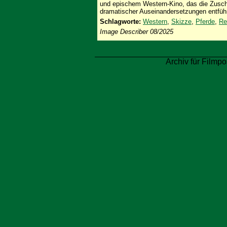
und epischem Western-Kino, das die Zusch
dramatischer Auseinandersetzungen entführ
Schlagworte:
Western
,
Skizze
,
Pferde
,
Re
Image Describer 08/2025
Archiv für Filmpo