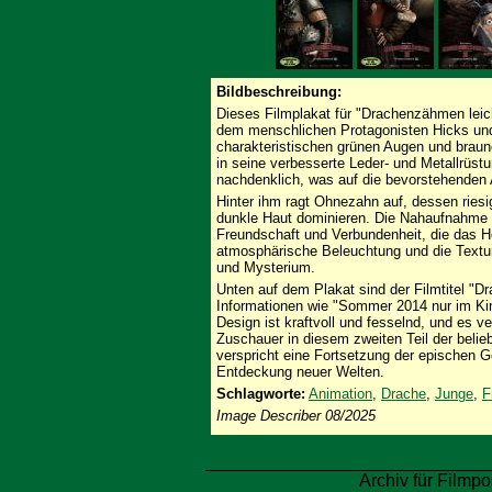
Bildbeschreibung:
Dieses Filmplakat für "Drachenzähmen leic
dem menschlichen Protagonisten Hicks un
charakteristischen grünen Augen und braune
in seine verbesserte Leder- und Metallrüst
nachdenklich, was auf die bevorstehenden 
Hinter ihm ragt Ohnezahn auf, dessen ries
dunkle Haut dominieren. Die Nahaufnahme de
Freundschaft und Verbundenheit, die das He
atmosphärische Beleuchtung und die Textur
und Mysterium.
Unten auf dem Plakat sind der Filmtitel "
Informationen wie "Sommer 2014 nur im Ki
Design ist kraftvoll und fesselnd, und es v
Zuschauer in diesem zweiten Teil der belie
verspricht eine Fortsetzung der epischen 
Entdeckung neuer Welten.
Schlagworte:
Animation
,
Drache
,
Junge
,
F
Image Describer 08/2025
Archiv für Filmpo