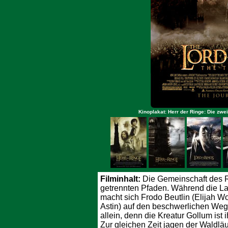
Kinoplakat: Herr der Ringe: Die zwe
Filminhalt:
Die Gemeinschaft des R
getrennten Pfaden. Während die La
macht sich Frodo Beutlin (Elijah 
Astin) auf den beschwerlichen Weg i
allein, denn die Kreatur Gollum ist 
Zur gleichen Zeit jagen der Waldlä