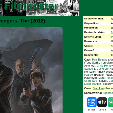
Deutscher Titel:
A
vengers, The (2012)
Originaltitel:
A
Produktion:
U
Deutschlandstart:
2
Externe Links:
I
Poster aus:
U
Größe:
4
Entwurf:
A
Kommentar:
C
Cast:
Paul Bettany
(Jar
(Tony Stark / Iron Man
America),
Chris Hemsw
Samuel L. Jackson
(Ni
Romanoff / Black Wido
Paltrow
(Pepper Potts)
Hawkeye),
Mark Ruffal
Skarsgård
(Selvig),
Cob
Dean Stanton
(Security
Crew:
Stan Lee
(Produk
Schlagworte:
Superhe