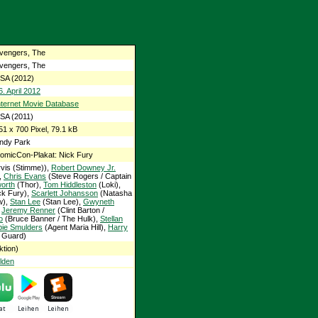
vengers, The
vengers, The
SA (2012)
6. April 2012
nternet Movie Database
SA (2011)
51 x 700 Pixel, 79.1 kB
ndy Park
omicCon-Plakat: Nick Fury
vis (Stimme)),
Robert Downey Jr.
),
Chris Evans
(Steve Rogers / Captain
orth
(Thor),
Tom Hiddleston
(Loki),
ck Fury),
Scarlett Johansson
(Natasha
w),
Stan Lee
(Stan Lee),
Gwyneth
,
Jeremy Renner
(Clint Barton /
o
(Bruce Banner / The Hulk),
Stellan
ie Smulders
(Agent Maria Hill),
Harry
 Guard)
tion)
lden