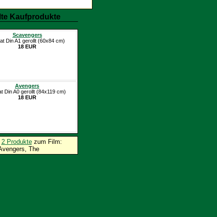
te Kaufprodukte
Scavengers
at Din A1 gerollt (60x84 cm)
18 EUR
Avengers
at Din A0 gerollt (84x119 cm)
18 EUR
p
2 Produkte
zum Film:
Avengers, The