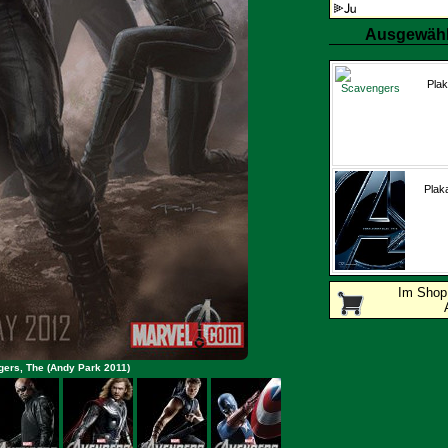
Ausgewähl
Plak
Plak
Im Sho
gers, The (Andy Park 2011)