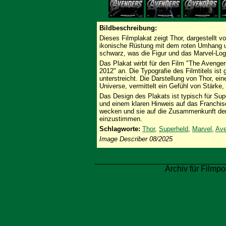
Bildbeschreibung:
Dieses Filmplakat zeigt Thor, dargestellt v
ikonische Rüstung mit dem roten Umhang un
schwarz, was die Figur und das Marvel-Log
Das Plakat wirbt für den Film "The Avengers
2012" an. Die Typografie des Filmtitels ist
unterstreicht. Die Darstellung von Thor, e
Universe, vermittelt ein Gefühl von Stärke
Das Design des Plakats ist typisch für Sup
und einem klaren Hinweis auf das Franchise
wecken und sie auf die Zusammenkunft de
einzustimmen.
Schlagworte:
Thor
,
Superheld
,
Marvel
,
Ave
Image Describer 08/2025
Archiv für Filmpo