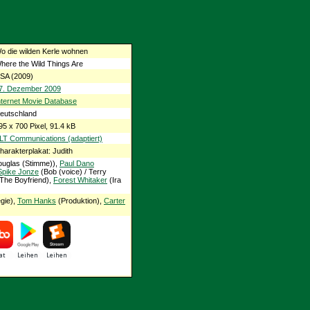
o die wilden Kerle wohnen
here the Wild Things Are
SA (2009)
7. Dezember 2009
nternet Movie Database
eutschland
95 x 700 Pixel, 91.4 kB
LT Communications (adaptiert)
harakterplakat: Judith
uglas (Stimme)),
Paul Dano
Spike Jonze
(Bob (voice) / Terry
The Boyfriend),
Forest Whitaker
(Ira
gie),
Tom Hanks
(Produktion),
Carter