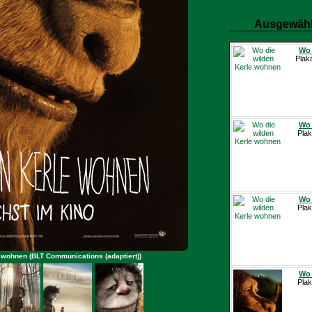
Ausgewähl
Wo 
Plak
Wo 
Plak
Wo 
Plak
 wohnen (BLT Communications (adaptiert))
Wo 
Plak