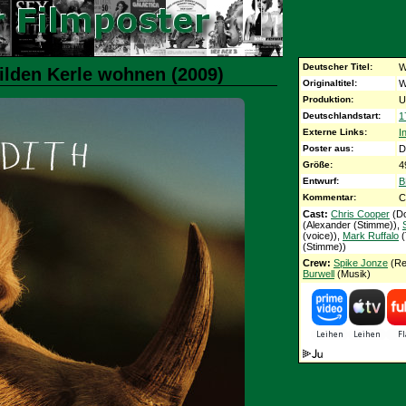
Deutscher Titel:
W
ilden Kerle wohnen (2009)
Originaltitel:
W
Produktion:
U
Deutschlandstart:
1
Externe Links:
I
Poster aus:
D
Größe:
4
Entwurf:
B
Kommentar:
C
Cast:
Chris Cooper
(Do
(Alexander (Stimme)),
(voice)),
Mark Ruffalo
(
(Stimme))
Crew:
Spike Jonze
(Re
Burwell
(Musik)