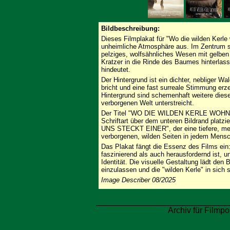
Bildbeschreibung:
Dieses Filmplakat für "Wo die wilden Kerle 
unheimliche Atmosphäre aus. Im Zentrum st
pelziges, wolfsähnliches Wesen mit gelben 
Kratzer in die Rinde des Baumes hinterlas
hindeutet.
Der Hintergrund ist ein dichter, nebliger W
bricht und eine fast surreale Stimmung erz
Hintergrund sind schemenhaft weitere diese
verborgenen Welt unterstreicht.
Der Titel "WO DIE WILDEN KERLE WOHNEN" i
Schriftart über dem unteren Bildrand platz
UNS STECKT EINER", der eine tiefere, meta
verborgenen, wilden Seiten in jedem Mens
Das Plakat fängt die Essenz des Films ein:
faszinierend als auch herausfordernd ist,
Identität. Die visuelle Gestaltung lädt den 
einzulassen und die "wilden Kerle" in sich 
Image Describer 08/2025
Archiv für Filmpo