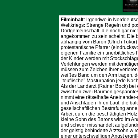
Filminhalt:
Irgendwo in Norddeuts
Weltkriegs: Strenge Regeln und pos
Dorfgemeinschaft, die noch gar nich
angekommen zu sein scheint. Die b
abhängig vom Baron (Ulrich Tukur) 
protestantische Pfarrer (eindrucksvo
eigenen Familie ein unerbittliches
der Kinder werden mit Stockschläg
Verfehlungen werden mit demütigend
müssen zum Zeichen ihrer verlore
weißes Band um den Arm tragen, d
"teuflische" Masturbation jede Nac
Als der Landarzt (Rainer Bock) bei 
zwischen zwei Bäumen gespanntes Dr
nimmt eine rätselhafte Aneinander
und Anschlägen ihren Lauf, die bald
gesellschaftlichen Bestrafung anne
Arbeit durch die beschädigten Holz
kleine Sohn des Barons wird im An
und schwer misshandelt aufgefunde
der geistig behinderte Arztsohn wird
einer unterschwelligen Angst ergriff