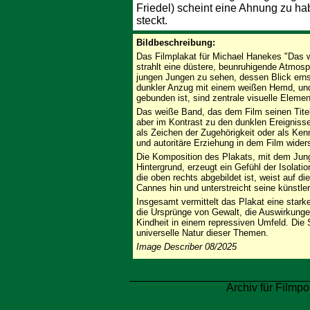
Friedel) scheint eine Ahnung zu h
steckt.
Bildbeschreibung:
Das Filmplakat für Michael Hanekes "Das 
strahlt eine düstere, beunruhigende Atmosp
jungen Jungen zu sehen, dessen Blick erns
dunkler Anzug mit einem weißen Hemd, un
gebunden ist, sind zentrale visuelle Elemen
Das weiße Band, das dem Film seinen Titel 
aber im Kontrast zu den dunklen Ereigniss
als Zeichen der Zugehörigkeit oder als Ken
und autoritäre Erziehung in dem Film widers
Die Komposition des Plakats, mit dem Junge
Hintergrund, erzeugt ein Gefühl der Isolat
die oben rechts abgebildet ist, weist auf d
Cannes hin und unterstreicht seine künstle
Insgesamt vermittelt das Plakat eine stark
die Ursprünge von Gewalt, die Auswirkungen
Kindheit in einem repressiven Umfeld. Die 
universelle Natur dieser Themen.
Image Describer 08/2025
Archiv für Filmpo