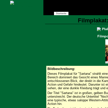
Startseite
Filmplakat:
Filmpo
Bildbeschreibung:
Dieses Filmplakat für "Sartana" strahlt ei
Bereich dominiert das Gesicht eines Mann
entschlossenen Blick, der direkt in die Ka
Action und Gefahr hindeutet. Darunter ist e
sehen, der eine dunkle Kleidung trägt und e
Der Titel "Sartana" ist in großen, gelben
unterstreicht. Der deutsche Untertitel "N
eine typische, etwas saloppe Western-Attit
Action hin.