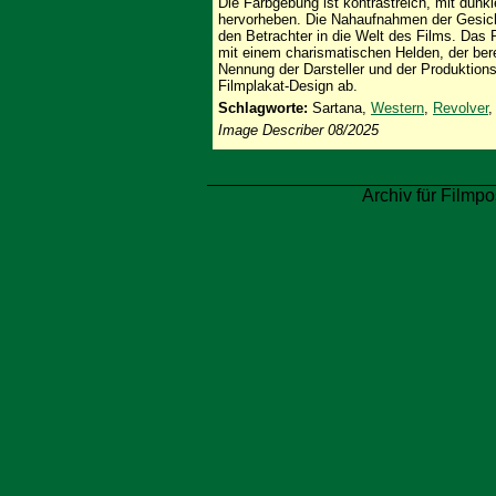
Die Farbgebung ist kontrastreich, mit dunkl
hervorheben. Die Nahaufnahmen der Gesic
den Betrachter in die Welt des Films. Das 
mit einem charismatischen Helden, der berei
Nennung der Darsteller und der Produktion
Filmplakat-Design ab.
Schlagworte:
Sartana,
Western
,
Revolver
Image Describer 08/2025
Archiv für Filmpo