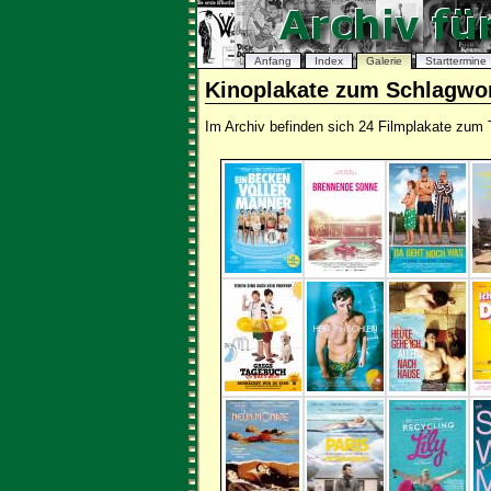
Anfang
Index
Galerie
Starttermine
Kinoplakate zum Schlagwo
Im Archiv befinden sich 24 Filmplakate zu