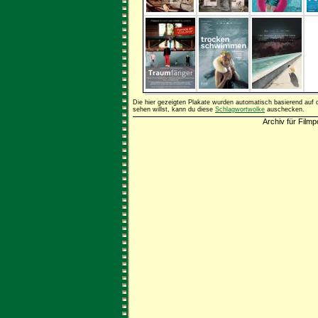
Die hier gezeigten Plakate wurden automatisch basierend auf 
sehen willst, kann du diese
Schlagwortwolke
auschecken.
Archiv für Filmp