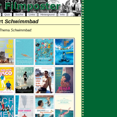
Quiz
Suche
Links
Hintergrund
Info
rt
Schwimmbad
m Thema
Schwimmbad
: