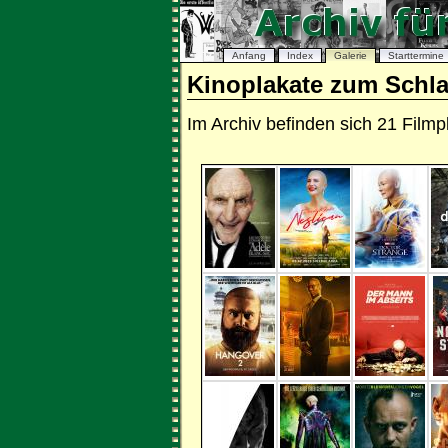
Anfang
Index
Galerie
Starttermine
Kinoplakate zum Schl
Im Archiv befinden sich 21 Fil