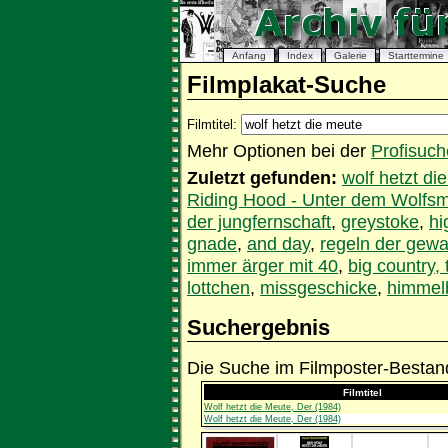
Anfang
Index
Galerie
Starttermine
Filmplakat-Suche
Filmtitel:
Mehr Optionen bei der
Profisuch
Zuletzt gefunden:
wolf hetzt di
Riding Hood - Unter dem Wolfs
der jungfernschaft
,
greystoke
,
hi
gnade
,
and day
,
regeln der gewal
immer ärger mit 40
,
big country, 
lottchen
,
missgeschicke
,
himmel
Suchergebnis
Die Suche im Filmposter-Bestand
Filmtitel
Wolf hetzt die Meute, Der (1984)
Wolf hetzt die Meute, Der (1984)