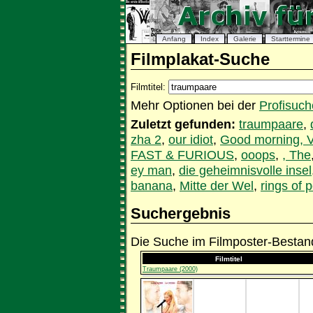
Anfang
Index
Galerie
Starttermine
Filmplakat-Suche
Filmtitel:
Mehr Optionen bei der
Profisuch
Zuletzt gefunden:
traumpaare
,
zha 2
,
our idiot
,
Good morning, 
FAST & FURIOUS
,
ooops
,
, The
ey man
,
die geheimnisvolle insel
banana
,
Mitte der Wel
,
rings of 
Suchergebnis
Die Suche im Filmposter-Bestand
Filmtitel
Traumpaare (2000)