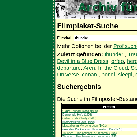
Anfang
Index
Galerie
Starttermine
Filmplakat-Suche
Filmtitel:
Mehr Optionen bei der
Profisuch
Zuletzt gefunden:
thunder
,
Tra
Devil in a Blue Dress
,
orfeo
,
her
departure
,
Aren
,
In the Cloud
,
S
Universe
,
conan
,
bondi
,
sleepi
,
Suchergebnis
Die Suche im Filmposter-Bestand
Filmtitel
Crazy Thunder Road (1980)
Donnernde Hufe (1953)
Geheimcode Charly (1986)
Kilometerstein 375 (1958)
Massaker im Morgengrauen (1961)
rasenden Rocker vom Thunderstrip, Die (1970)
Thunder - Eine Legende ist geboren! (1983)
Thunder - Eine Legende ist geboren! (1983)