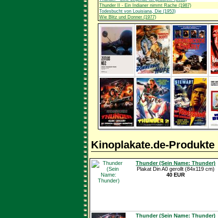
Thunder II - Ein Indianer nimmt Rache (1987)
Todesbucht von Louisiana, Die (1953)
Wie Blitz und Donner (1977)
Kinoplakate.de-Produkte
Thunder (Sein Name: Thunder)
Plakat Din A0 gerollt (84x119 cm)
40 EUR
Thunder (Sein Name: Thunder)