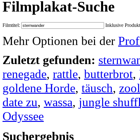
Filmplakat-Suche
Filmtitel:
Inklusive Produk
Mehr Optionen bei der
Prof
Zuletzt gefunden:
sternwa
renegade
,
rattle
,
butterbrot
,
goldene Horde
,
täusch
,
zoo
date zu
,
wassa
,
jungle shuff
Odyssee
Suchergebnis