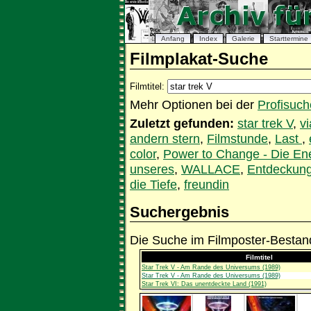
Anfang
Index
Galerie
Starttermine
Filmplakat-Suche
Filmtitel:
Mehr Optionen bei der
Profisuch
Zuletzt gefunden:
star trek V
,
v
andern stern
,
Filmstunde
,
Last
,
color
,
Power to Change - Die Ene
unseres
,
WALLACE
,
Entdeckun
die Tiefe
,
freundin
Suchergebnis
Die Suche im Filmposter-Bestand
Filmtitel
Star Trek V - Am Rande des Universums (1989)
Star Trek V - Am Rande des Universums (1989)
Star Trek VI: Das unentdeckte Land (1991)