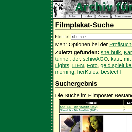
Anfang
Index
Galerie
Starttermine
Filmplakat-Suche
Filmtitel:
Mehr Optionen bei der
Profisuch
Zuletzt gefunden:
she-hulk
,
Kar
tunnel, der
,
schiwAGO
,
kaut
,
mit 
Lights
,
LIEN
,
Foto
,
geld spielt ke
morning
,
herKules
,
bestechl
Suchergebnis
Die Suche im Filmposter-Bestand
Filmtitel
La
She-Hulk - Die Anwältin (2022)
D
She-Hulk - Die Anwältin (2022)
D