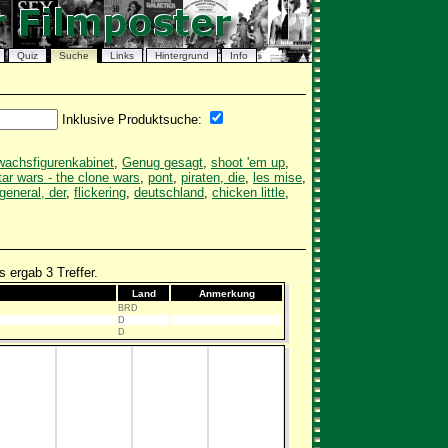
Quiz
Suche
Links
Hintergrund
Info
Inklusive Produktsuche:
wachsfigurenkabinet
,
Genug gesagt
,
shoot 'em up
,
tar wars - the clone wars
,
pont
,
piraten, die
,
les mise
,
general, der
,
flickering
,
deutschland
,
chicken little
,
 ergab 3 Treffer.
Land
Anmerkung
BRD
D
D