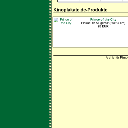
Kinoplakate.de-Produkte
Prince of the City
Plakat Din A1 gerollt (60x84 cm)
28 EUR
Archiv für Filmp