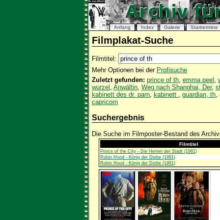
Anfang
Index
Galerie
Starttermine
Filmplakat-Suche
Filmtitel:
Mehr Optionen bei der
Profisuche
Zuletzt gefunden:
prince of th
,
emma peel
,
wurzel
,
Anwältin
,
Weg nach Shanghai, Der
,
s
kabinett des dr. parn
,
kabinett
,
guardian, th
,
capricorn
Suchergebnis
Die Suche im Filmposter-Bestand des Archivs
Filmtitel
Prince of the City - Die Herren der Stadt (1981)
Robin Hood - König der Diebe (1991)
Robin Hood - König der Diebe (1991)