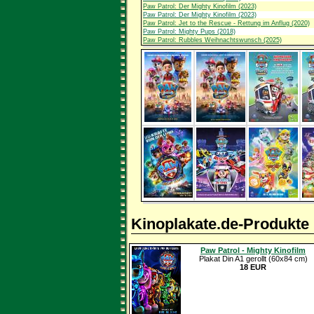
Paw Patrol: Der Mighty Kinofilm (2023)
Paw Patrol: Der Mighty Kinofilm (2023)
Paw Patrol: Jet to the Rescue - Rettung im Anflug (2020)
Paw Patrol: Mighty Pups (2018)
Paw Patrol: Rubbles Weihnachtswunsch (2025)
Kinoplakate.de-Produkte
Paw Patrol - Mighty Kinofilm
Plakat Din A1 gerollt (60x84 cm)
18 EUR