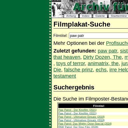
Anfang
Index
Galerie
Starttermine
Filmplakat-Suche
Filmtitel:
Mehr Optionen bei der
Profisuch
Zuletzt gefunden:
paw patr
,
sist
that heaven
,
Dirty Dozen, The
,
m
,
toys of terror
,
animatrix, the
,
ju
Die
,
falsche prinz
,
echs
,
irre Hel
testament
Suchergebnis
Die Suche im Filmposter-Bestand
Filmtitel
Paw Patrol - Der Kinofilm (2021)
Paw Patrol - Der Kinofilm (2021)
Paw Patrol - Ultimativer Einsatz (2019)
Paw Patrol - Ultimativer Einsatz (2019)
Paw Patrol: Das Mighty Oster-Special (2024)
PAW Patrol: Der Dino Film (2026)