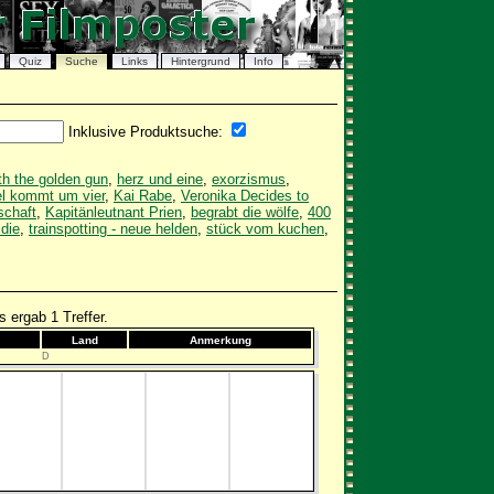
Quiz
Suche
Links
Hintergrund
Info
Inklusive Produktsuche:
h the golden gun
,
herz und eine
,
exorzismus
,
el kommt um vier
,
Kai Rabe
,
Veronika Decides to
schaft
,
Kapitänleutnant Prien
,
begrabt die wölfe
,
400
 die
,
trainspotting - neue helden
,
stück vom kuchen
,
 ergab 1 Treffer.
Land
Anmerkung
D