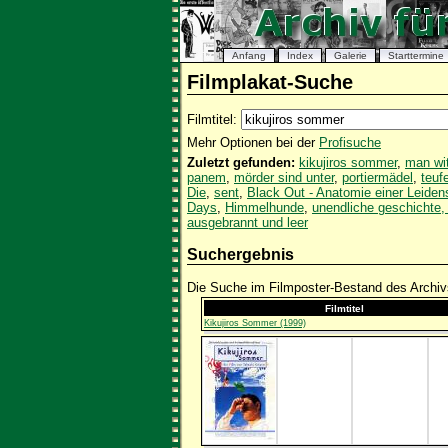
Anfang
Index
Galerie
Starttermine
Filmplakat-Suche
Filmtitel:
Mehr Optionen bei der
Profisuche
Zuletzt gefunden:
kikujiros sommer
,
man wit
panem
,
mörder sind unter
,
portiermädel
,
teuf
Die
,
sent
,
Black Out - Anatomie einer Leiden
Days
,
Himmelhunde
,
unendliche geschichte,
ausgebrannt und leer
Suchergebnis
Die Suche im Filmposter-Bestand des Archivs
Filmtitel
Kikujiros Sommer (1999)