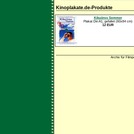
Kinoplakate.de-Produkte
Kikujiros Sommer
Plakat Din A1, gefaltet (60x84 cm)
12 EUR
Archiv für Filmp