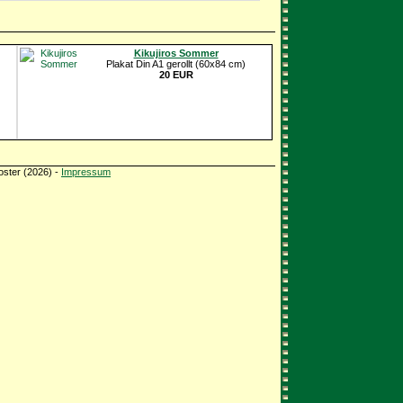
Kikujiros Sommer
Plakat Din A1 gerollt (60x84 cm)
20 EUR
oster (2026) -
Impressum