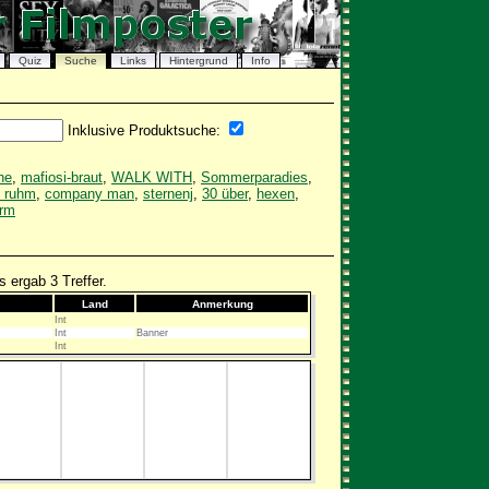
Quiz
Suche
Links
Hintergrund
Info
Inklusive Produktsuche:
he
,
mafiosi-braut
,
WALK WITH
,
Sommerparadies
,
 ruhm
,
company man
,
sternenj
,
30 über
,
hexen
,
urm
 ergab 3 Treffer.
Land
Anmerkung
Int
Int
Banner
Int