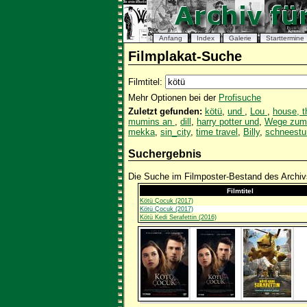
Anfang
Index
Galerie
Starttermine
Filmplakat-Suche
Filmtitel:
Mehr Optionen bei der
Profisuche
Zuletzt gefunden:
kötü
,
und
,
Lou
,
house, t
mumins an
,
dill
,
harry potter und
,
Wege zum
mekka
,
sin_city
,
time travel
,
Billy
,
schneest
Suchergebnis
Die Suche im Filmposter-Bestand des Archivs
Filmtitel
Kötü Çocuk (2017)
Kötü Çocuk (2017)
Kötü Kedi Serafettin (2016)