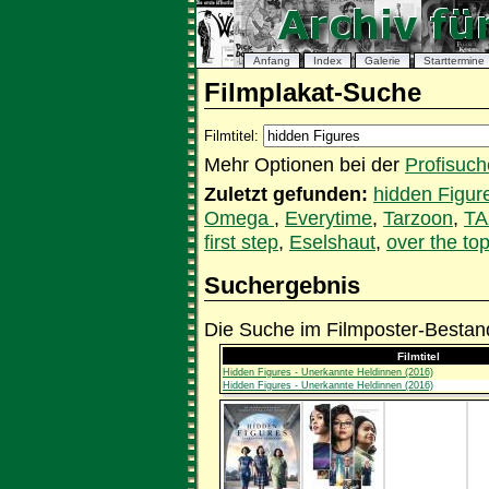
Anfang
Index
Galerie
Starttermine
Filmplakat-Suche
Filmtitel:
Mehr Optionen bei der
Profisuch
Zuletzt gefunden:
hidden Figur
Omega
,
Everytime
,
Tarzoon
,
TA
first step
,
Eselshaut
,
over the to
Suchergebnis
Die Suche im Filmposter-Bestand
Filmtitel
Hidden Figures - Unerkannte Heldinnen (2016)
Hidden Figures - Unerkannte Heldinnen (2016)