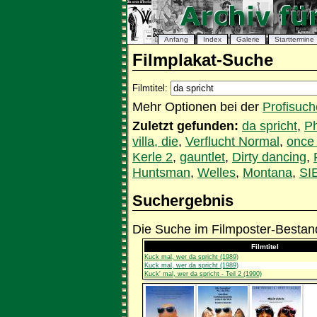
Anfang
Index
Galerie
Starttermine
Filmplakat-Suche
Filmtitel:
Mehr Optionen bei der
Profisuch
Zuletzt gefunden:
da spricht
,
Ph
villa, die
,
Verflucht Normal
,
onc
Kerle 2
,
gauntlet
,
Dirty dancing
,
Huntsman
,
Welles
,
Montana
,
SI
Suchergebnis
Die Suche im Filmposter-Bestand
Filmtitel
Kuck mal, wer da spricht (1989)
Kuck mal, wer da spricht (1989)
Kuck' mal, wer da spricht - Teil 2 (1990)