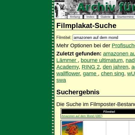
Anfang
Index
Galerie
Starttermine
Filmplakat-Suche
Filmtitel:
Mehr Optionen bei der
Profisuch
Zuletzt gefunden:
amazonen a
Lämmer
,
bourne ultimatum
,
nad
Academy
,
RING 2
,
den jahren
,
a
wallflower
,
game
,
chen sing
,
wU
swa
Suchergebnis
Die Suche im Filmposter-Bestand
Filmtitel
Amazonen auf dem Mond (1987)