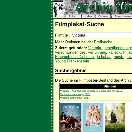
Anfang
Index
Galerie
Starttermine
Filmplakat-Suche
Filmtitel:
Mehr Optionen bei der
Profisuche
Zuletzt gefunden:
Victoria
,
amerikaner in pa
verschwinden des
,
verführung
,
kaifeck
,
In je
Einbruch und Diebstahl
,
la haban
,
muste
,
lov
Young Frankenstein
Suchergebnis
Die Suche im Filmposter-Bestand des Archivs
Filmtitel
Victoria - Männer und andere Missgeschicke (2016)
Victoria muss weg (2024)
Victoria und Abdul (2017)