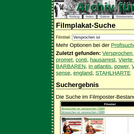
Anfang
Index
Galerie
Starttermine
Filmplakat-Suche
Filmtitel:
Mehr Optionen bei der
Profisuch
Zuletzt gefunden:
Versprochen 
promet
,
conti
,
hausarrest
,
Viert
BARBAREN
,
in atlantis
,
power
,
sense
,
england
,
STAHLHARTE
Suchergebnis
Die Suche im Filmposter-Bestand
Filmtitel
Versprochen ist versprochen (1996)
Versprochen ist versprochen (1996)