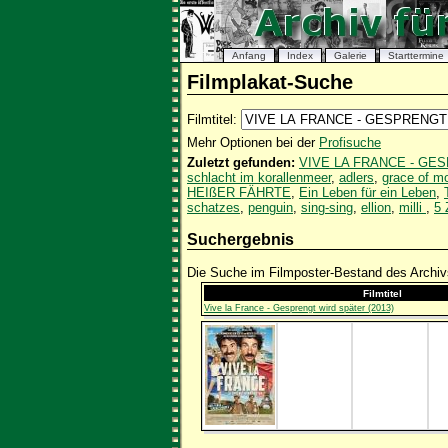
Anfang
Index
Galerie
Starttermine
Filmplakat-Suche
Filmtitel:
Mehr Optionen bei der
Profisuche
Zuletzt gefunden:
VIVE LA FRANCE - GE
schlacht im korallenmeer
,
adlers
,
grace of m
HEIßER FÄHRTE
,
Ein Leben für ein Leben
,
schatzes
,
penguin
,
sing-sing
,
ellion
,
milli
,
5 
Suchergebnis
Die Suche im Filmposter-Bestand des Archivs
Filmtitel
Vive la France - Gesprengt wird später (2013)