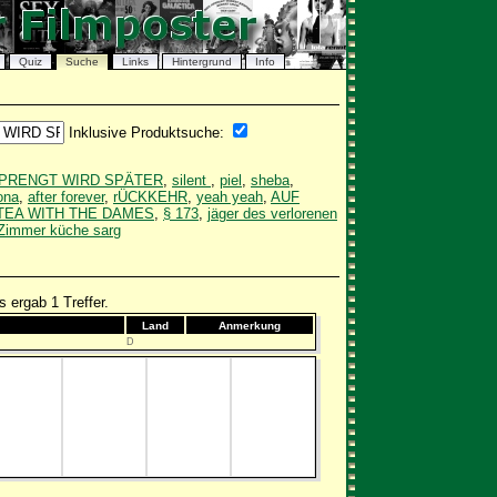
Quiz
Suche
Links
Hintergrund
Info
Inklusive Produktsuche:
SPRENGT WIRD SPÄTER
,
silent
,
piel
,
sheba
,
ona
,
after forever
,
rÜCKKEHR
,
yeah yeah
,
AUF
TEA WITH THE DAMES
,
§ 173
,
jäger des verlorenen
Zimmer küche sarg
 ergab 1 Treffer.
Land
Anmerkung
D