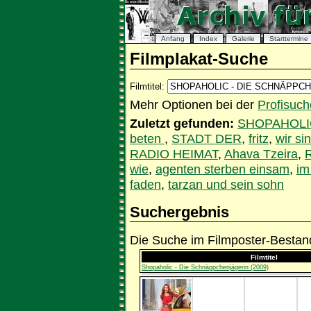
Anfang
Index
Galerie
Starttermine
Filmplakat-Suche
Filmtitel:
Mehr Optionen bei der
Profisuch
Zuletzt gefunden:
SHOPAHOLI
beten
,
STADT DER
,
fritz
,
wir si
RADIO HEIMAT
,
Ahava Tzeira
,
wie
,
agenten sterben einsam
,
im
faden
,
tarzan und sein sohn
Suchergebnis
Die Suche im Filmposter-Bestand
Filmtitel
Shopaholic - Die Schnäppchenjägerin (2009)