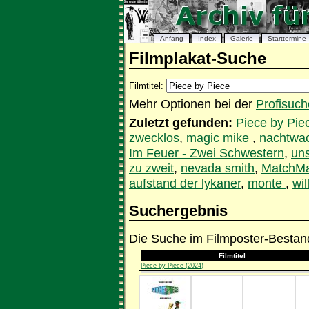
Anfang
Index
Galerie
Starttermine
Filmplakat-Suche
Filmtitel:
Mehr Optionen bei der
Profisuch
Zuletzt gefunden:
Piece by Pie
zwecklos
,
magic mike
,
nachtwa
Im Feuer - Zwei Schwestern
,
un
zu zweit
,
nevada smith
,
MatchMa
aufstand der lykaner
,
monte
,
wi
Suchergebnis
Die Suche im Filmposter-Bestand
Filmtitel
Piece by Piece (2024)