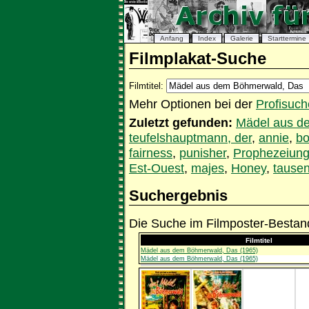
Anfang
Index
Galerie
Starttermine
Filmplakat-Suche
Filmtitel:
Mehr Optionen bei der
Profisuch
Zuletzt gefunden:
Mädel aus d
teufelshauptmann, der
,
annie
,
bo
fairness
,
punisher
,
Prophezeiung
Est-Ouest
,
majes
,
Honey
,
tause
Suchergebnis
Die Suche im Filmposter-Bestand
Filmtitel
Mädel aus dem Böhmerwald, Das (1965)
Mädel aus dem Böhmerwald, Das (1965)