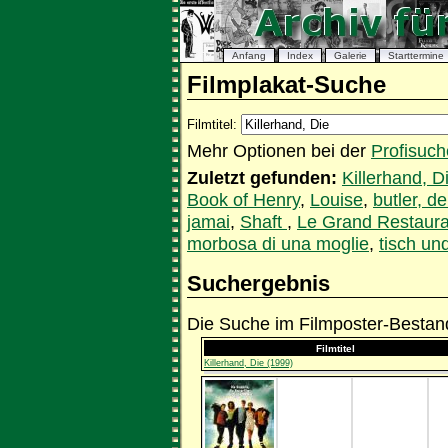
Anfang
Index
Galerie
Starttermine
Filmplakat-Suche
Filmtitel:
Mehr Optionen bei der
Profisuch
Zuletzt gefunden:
Killerhand, D
Book of Henry
,
Louise
,
butler, de
jamai
,
Shaft
,
Le Grand Restaura
morbosa di una moglie
,
tisch und
Suchergebnis
Die Suche im Filmposter-Bestand
Filmtitel
Killerhand, Die (1999)