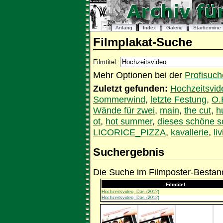
Anfang
Index
Galerie
Starttermine
Filmplakat-Suche
Filmtitel:
Mehr Optionen bei der
Profisuch
Zuletzt gefunden:
Hochzeitsvid
Sommerwind
,
letzte Festung
,
O.
Wände für zwei
,
main
,
the cut
,
h
ot
,
hot summer
,
dieses schöne s
LICORICE_PIZZA
,
kavallerie
,
li
Suchergebnis
Die Suche im Filmposter-Bestand
Filmtitel
Hochzeitsvideo, Das (2012)
Hochzeitsvideo, Das (2012)