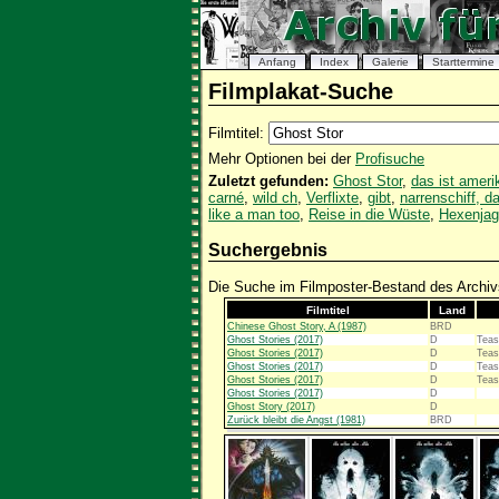
Anfang
Index
Galerie
Starttermine
Filmplakat-Suche
Filmtitel:
Mehr Optionen bei der
Profisuche
Zuletzt gefunden:
Ghost Stor
,
das ist ameri
carné
,
wild ch
,
Verflixte
,
gibt
,
narrenschiff, d
like a man too
,
Reise in die Wüste
,
Hexenjag
Suchergebnis
Die Suche im Filmposter-Bestand des Archivs
Filmtitel
Land
Chinese Ghost Story, A (1987)
BRD
Ghost Stories (2017)
D
Teas
Ghost Stories (2017)
D
Teas
Ghost Stories (2017)
D
Teas
Ghost Stories (2017)
D
Teas
Ghost Stories (2017)
D
Ghost Story (2017)
D
Zurück bleibt die Angst (1981)
BRD