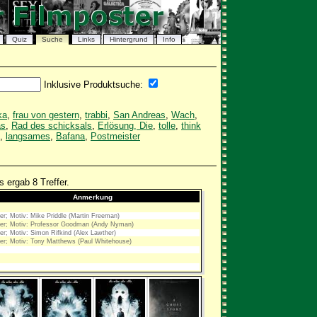
Quiz
Suche
Links
Hintergrund
Info
Inklusive Produktsuche:
ka
,
frau von gestern
,
trabbi
,
San Andreas
,
Wach
,
as
,
Rad des schicksals
,
Erlösung, Die
,
tolle
,
think
,
langsames
,
Bafana
,
Postmeister
 ergab 8 Treffer.
Anmerkung
er; Motiv: Mike Priddle (Martin Freeman)
er; Motiv: Professor Goodman (Andy Nyman)
er; Motiv: Simon Rifkind (Alex Lawther)
er; Motiv: Tony Matthews (Paul Whitehouse)