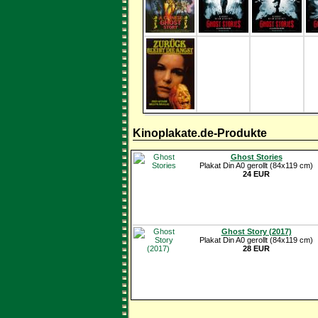
Kinoplakate.de-Produkte
Ghost Stories
Plakat Din A0 gerollt (84x119 cm)
24 EUR
Ghost Story (2017)
Plakat Din A0 gerollt (84x119 cm)
28 EUR