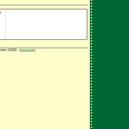
s
oster (2026) -
Impressum