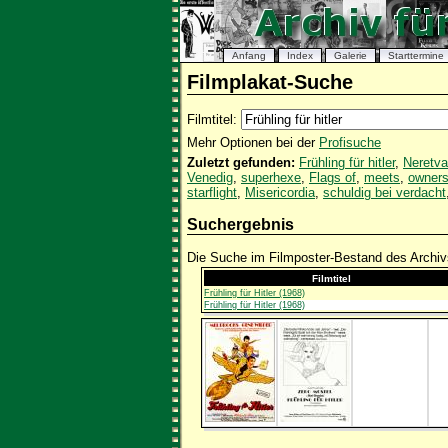
Anfang
Index
Galerie
Starttermine
Filmplakat-Suche
Filmtitel:
Mehr Optionen bei der
Profisuche
Zuletzt gefunden:
Frühling für hitler
,
Neretva
Venedig
,
superhexe
,
Flags of
,
meets
,
owners
starflight
,
Misericordia
,
schuldig bei verdacht
Suchergebnis
Die Suche im Filmposter-Bestand des Archivs
Filmtitel
Frühling für Hitler (1968)
Frühling für Hitler (1968)