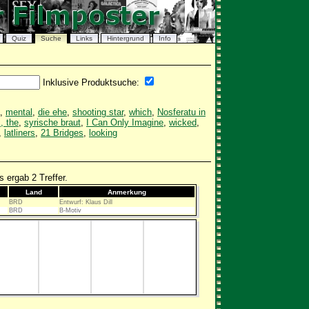
Quiz
Suche
Links
Hintergrund
Info
Inklusive Produktsuche:
,
mental
,
die ehe
,
shooting star
,
which
,
Nosferatu in
, the
,
syrische braut
,
I Can Only Imagine
,
wicked
,
,
latliners
,
21 Bridges
,
looking
 ergab 2 Treffer.
Land
Anmerkung
BRD
Entwurf: Klaus Dill
BRD
B-Motiv