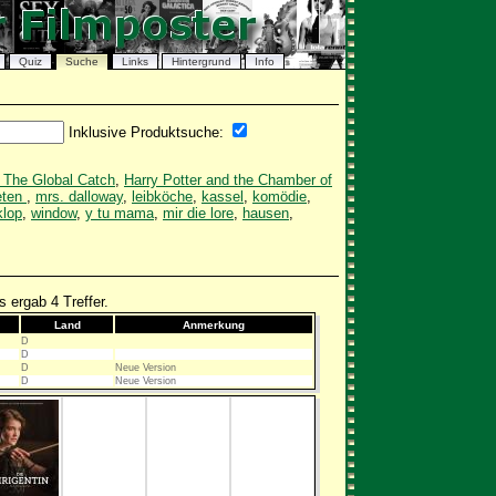
Quiz
Suche
Links
Hintergrund
Info
Inklusive Produktsuche:
- The Global Catch
,
Harry Potter and the Chamber of
eten
,
mrs. dalloway
,
leibköche
,
kassel
,
komödie
,
klop
,
window
,
y tu mama
,
mir die lore
,
hausen
,
 ergab 4 Treffer.
Land
Anmerkung
D
D
D
Neue Version
D
Neue Version