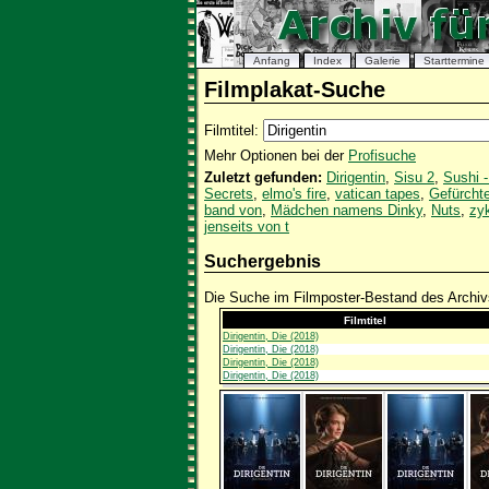
Anfang
Index
Galerie
Starttermine
Filmplakat-Suche
Filmtitel:
Mehr Optionen bei der
Profisuche
Zuletzt gefunden:
Dirigentin
,
Sisu 2
,
Sushi 
Secrets
,
elmo's fire
,
vatican tapes
,
Gefürcht
band von
,
Mädchen namens Dinky
,
Nuts
,
zy
jenseits von t
Suchergebnis
Die Suche im Filmposter-Bestand des Archivs
Filmtitel
Dirigentin, Die (2018)
Dirigentin, Die (2018)
Dirigentin, Die (2018)
Dirigentin, Die (2018)