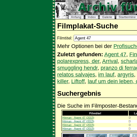
Anfang
Index
Galerie
Starttermine
Filmplakat-Suche
Filmtitel:
Mehr Optionen bei der
Profisuch
Zuletzt gefunden:
Agent 47
,
Fi
polarexpress, der
,
Arrival
,
scharl
smuggling hendr
,
pranzo di ferr
relatos salvajes
,
im lauf
,
argyris
,
killer
,
Liftoff
,
lauf um dein leben, 
Suchergebnis
Die Suche im Filmposter-Bestand
Filmtitel
L
Hitman - Agent 47 (2015)
D
Hitman - Agent 47 (2015)
D
Hitman - Agent 47 (2015)
D
Hitman - Agent 47 (2015)
D