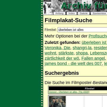
Anfang
Index
Galerie
Starttermine
Filmplakat-Suche
Filmtitel:
Mehr Optionen bei der
Profisuch
Zuletzt gefunden:
überleben ist
Veronika, Die
,
shangri-la
,
residen
wohnt
,
stärkste
,
shopa
,
Lebensz
zärtlichkeit der wö
,
Fallen angel
james bond - die welt des 007
,
l
Suchergebnis
Die Suche im Filmposter-Bestand
Filmtitel
Outpost - Überleben ist alles, The (2020)