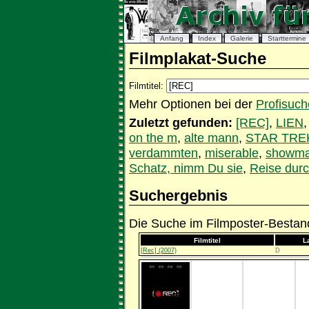
Anfang
Index
Galerie
Starttermine
Filmplakat-Suche
Filmtitel:
Mehr Optionen bei der
Profisuch
Zuletzt gefunden:
[REC]
,
LIEN
on the m
,
alte mann
,
STAR TRE
verdammten
,
miserable
,
showm
Schatz, nimm Du sie
,
Reise dur
Suchergebnis
Die Suche im Filmposter-Bestand
Filmtitel
L
[Rec] (2007)
D