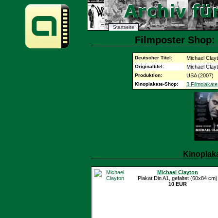
Startseite
Filmposter Shop: 
Deutscher Titel:
Michael Clay
Originaltitel:
Michael Clay
Produktion:
USA (2007)
Kinoplakate-Shop:
3 Filmplakate
Kinoplak
Michael Clayton
Plakat Din A1, gefaltet (60x84 cm)
10 EUR