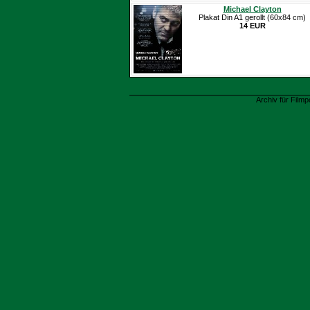
Michael Clayton
Plakat Din A1 gerollt (60x84 cm)
14 EUR
Archiv für Filmp