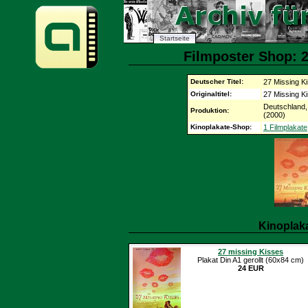
Startseite
Filmposter Shop: 2
Deutscher Titel:
27 Missing K
Originaltitel:
27 Missing K
Deutschland,
Produktion:
(2000)
Kinoplakate-Shop:
1 Filmplakate
Kinoplak
27 missing Kisses
Plakat Din A1 gerollt (60x84 cm)
24 EUR